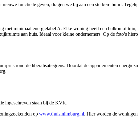
n nieuwe functie te geven, dragen we bij aan een sterkere buurt. Teg
ig met minimaal energielabel A. Elke woning heeft een balkon of tuin
ktijkruimte aan huis. Ideaal voor kleine ondernemers. Op de foto’s hier
rijs rond de liberalisatiegrens. Doordat de appartementen energiezuini
erg.
ie ingeschreven staan bij de KVK.
woningzoekenden op
www.thuisinlimburg.nl
. Hier worden de woningen g